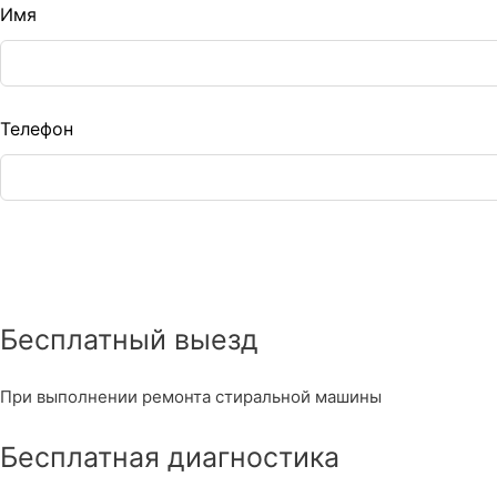
eave
Имя
is
eld
lank
Телефон
Бесплатный выезд
При выполнении ремонта стиральной машины
Бесплатная диагностика