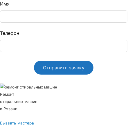
Leave
Имя
this
ield
blank
Телефон
Ремонт
стиральных машин
в Рязани
Вызвать мастера